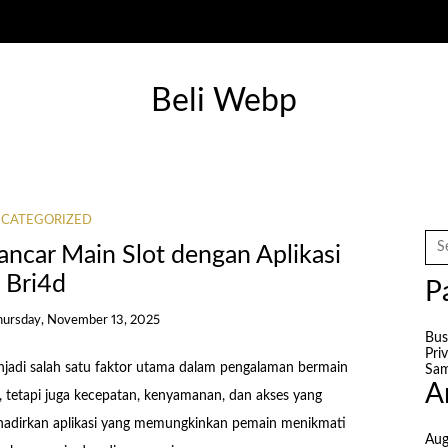
Beli Webp
CATEGORIZED
Sea
ancar Main Slot dengan Aplikasi
for:
Bri4d
P
hursday, November 13, 2025
Bus
Pri
enjadi salah satu faktor utama dalam pengalaman bermain
Sam
A
n, tetapi juga kecepatan, kenyamanan, dan akses yang
adirkan aplikasi yang memungkinkan pemain menikmati
Aug