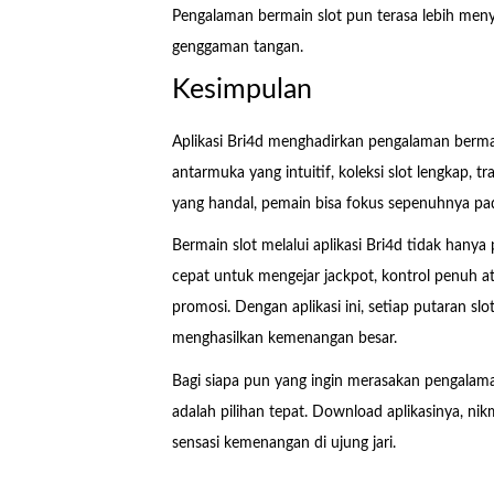
Pengalaman bermain slot pun terasa lebih meny
genggaman tangan.
Kesimpulan
Aplikasi Bri4d menghadirkan pengalaman bermai
antarmuka yang intuitif, koleksi slot lengkap, t
yang handal, pemain bisa fokus sepenuhnya pa
Bermain slot melalui aplikasi Bri4d tidak hanya 
cepat untuk mengejar jackpot, kontrol penuh 
promosi. Dengan aplikasi ini, setiap putaran sl
menghasilkan kemenangan besar.
Bagi siapa pun yang ingin merasakan pengalaman
adalah pilihan tepat. Download aplikasinya, nik
sensasi kemenangan di ujung jari.