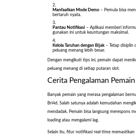
Manfaatkan Mode Demo
– Pemula bisa menco
bertaruh nyata.
Pantau Notifikasi
– Aplikasi memberi inform
gunakan ini untuk keuntungan maksimal.
Kelola Taruhan dengan Bijak
– Tetap disiplin
peluang menang lebih besar.
Dengan mengikuti tips ini, pemain dapat menikm
peluang menang di setiap putaran slot.
Cerita Pengalaman Pemain
Banyak pemain yang merasa pengalaman bermai
Bri4d. Salah satunya adalah kemudahan mengiku
mendadak. Pemain bisa langsung merespons m
loading atau mengalami lag.
Selain itu, fitur notifikasi real-time memastik