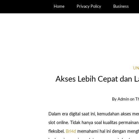
Home
Privacy Policy
Business
UN
Akses Lebih Cepat dan L
By
Admin
on
T
Dalam era digital saat ini, kemudahan akses m
slot online. Tidak hanya soal kualitas permaina
fleksibel.
Bri4d
memahami hal ini dengan mengh