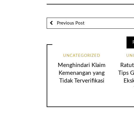
Previous Post
UNCATEGORIZED
UN
Menghindari Klaim
Ratut
Kemenangan yang
Tips 
Tidak Terverifikasi
Eksk