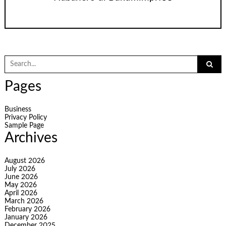
Search
for:
Pages
Business
Privacy Policy
Sample Page
Archives
August 2026
July 2026
June 2026
May 2026
April 2026
March 2026
February 2026
January 2026
December 2025