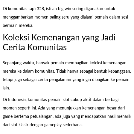
Di komunitas tapir328, istilah big win sering digunakan untuk
menggambarkan momen paling seru yang dialami pemain dalam sesi
bermain mereka.
Koleksi Kemenangan yang Jadi
Cerita Komunitas
Sepanjang waktu, banyak pemain membagikan koleksi kemenangan
mereka ke dalam komunitas. Tidak hanya sebagai bentuk kebanggaan,
tetapi juga sebagai cerita pengalaman yang ingin dibagikan ke pemain
lain.
Di Indonesia, komunitas pemain slot cukup aktif dalam berbagi
momen seperti ini. Ada yang menunjukkan kemenangan besar dari
game bertema petualangan, ada juga yang mendapatkan hasil menarik
dari slot klasik dengan gameplay sederhana.