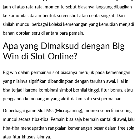
jauh di atas rata-rata, momen tersebut biasanya langsung dibagikan
ke komunitas dalam bentuk screenshot atau cerita singkat. Dari
sinilah muncul berbagai koleksi kemenangan yang kemudian menjadi
bahan obrolan seru di antara para pemain.
Apa yang Dimaksud dengan Big
Win di Slot Online?
Big win dalam permainan slot biasanya merujuk pada kemenangan
yang nilainya signifikan dibandingkan dengan taruhan awal. Hal ini
bisa terjadi karena kombinasi simbol bernilai tinggi, fitur bonus, atau
pengganda kemenangan yang aktif dalam satu sesi permainan.
Di berbagai game Slot MG (Microgaming), momen seperti ini sering
muncul secara tiba-tiba. Pemain bisa saja bermain santai di awal, lalu
tiba-tiba mendapatkan rangkaian kemenangan besar dalam free spin
atau fitur khusus lainnya.