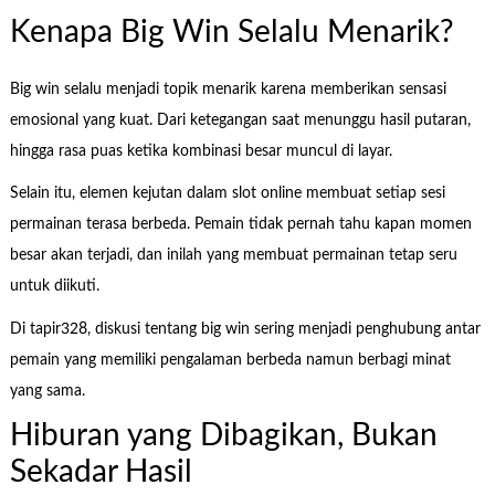
Kenapa Big Win Selalu Menarik?
Big win selalu menjadi topik menarik karena memberikan sensasi
emosional yang kuat. Dari ketegangan saat menunggu hasil putaran,
hingga rasa puas ketika kombinasi besar muncul di layar.
Selain itu, elemen kejutan dalam slot online membuat setiap sesi
permainan terasa berbeda. Pemain tidak pernah tahu kapan momen
besar akan terjadi, dan inilah yang membuat permainan tetap seru
untuk diikuti.
Di tapir328, diskusi tentang big win sering menjadi penghubung antar
pemain yang memiliki pengalaman berbeda namun berbagi minat
yang sama.
Hiburan yang Dibagikan, Bukan
Sekadar Hasil