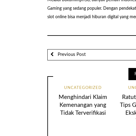
Melalui bukumimpi138, banyak pemain Indonesi
Gaming yang sedang populer. Dengan pendekat
slot online bisa menjadi hiburan digital yang 
Previous Post
UNCATEGORIZED
UN
Menghindari Klaim
Ratut
Kemenangan yang
Tips 
Tidak Terverifikasi
Eksk