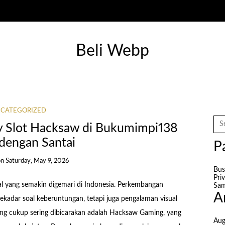
Beli Webp
CATEGORIZED
Sea
 Slot Hacksaw di Bukumimpi138
for:
 dengan Santai
P
on
Saturday, May 9, 2026
Bus
Pri
ital yang semakin digemari di Indonesia. Perkembangan
Sam
A
ekadar soal keberuntungan, tetapi juga pengalaman visual
ang cukup sering dibicarakan adalah Hacksaw Gaming, yang
Aug