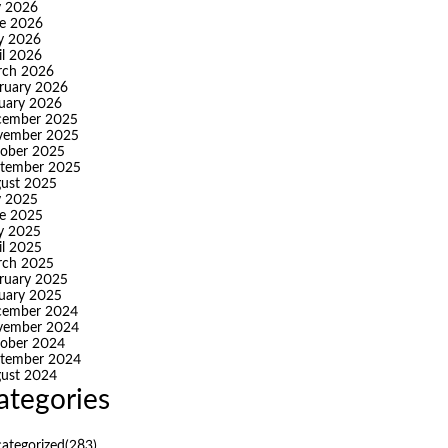
y 2026
e 2026
y 2026
il 2026
rch 2026
ruary 2026
uary 2026
cember 2025
vember 2025
ober 2025
tember 2025
ust 2025
y 2025
e 2025
y 2025
il 2025
rch 2025
ruary 2025
uary 2025
cember 2024
vember 2024
ober 2024
tember 2024
ust 2024
ategories
ategorized
(283)