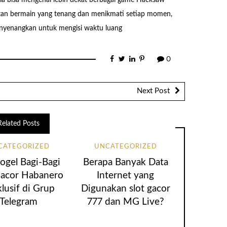
a bisa mengenal lebih dekat berbagai game Hacksaw
an bermain yang tenang dan menikmati setiap momen,
menyenangkan untuk mengisi waktu luang
0
Next Post
Related Posts
CATEGORIZED
UNCATEGORIZED
ogel Bagi-Bagi
Berapa Banyak Data
Gacor Habanero
Internet yang
lusif di Grup
Digunakan slot gacor
Telegram
777 dan MG Live?