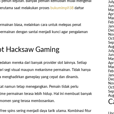
an penuh kejutan. Banyak pemain kemudian mulai mengenal
Jul
Jun
terutama saat melakukan proses
bukumimpi138
daftar
Ma
Apr
Ma
Feb
permainan biasa, melainkan cara untuk melepas penat
Jan
De
i permainan dengan santai menjadi kunci agar pengalaman
No
Oct
Sep
Aug
ot Hacksaw Gaming
Jul
Jun
Ma
akan mereka dari banyak provider slot lainnya. Setiap
Apr
Ma
ri segi visual maupun mekanisme permainan. Tidak hanya
Feb
Jan
ga menghadirkan gameplay yang cepat dan dinamis.
De
No
gkat namun tetap menegangkan. Pemain tidak perlu
Oct
Sep
itme permainan terasa lebih hidup. Hal ini membuat banyak
Aug
C
da momen yang terasa membosankan.
dan free spins sering menjadi daya tarik utama. Kombinasi fitur
Unc