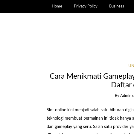
Home
Privacy Policy
Business
UN
Cara Menikmati Gameplay
Daftar
By
Admin
Slot online kini menjadi salah satu hiburan dig
teknologi membuat permainan ini tidak hanya s
dan gameplay yang seru. Salah satu provider y