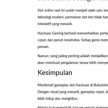
Slot online saat ini sudah menjadi salah satu 
teknologi modern, permainan slot kini tidak h
interaktif yang menarik.
Hacksaw Gaming berhasil memanfaatkan perke
cepat, dan penuh kreativitas. Setiap game mem
pemain.
Namun, yang paling penting adalah menjadikan 
akan membuat pengalaman terasa lebih menye
Kesimpulan
Menikmati gameplay slot Hacksaw di Bukumimpi1
Dengan visual yang menarik, gameplay cepat, d
lebih hidup dan menghibur.