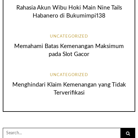
Rahasia Akun Wibu Hoki Main Nine Tails
Habanero di Bukumimpi138
UNCATEGORIZED
Memahami Batas Kemenangan Maksimum
pada Slot Gacor
UNCATEGORIZED
Menghindari Klaim Kemenangan yang Tidak
Terverifikasi
Search
for: