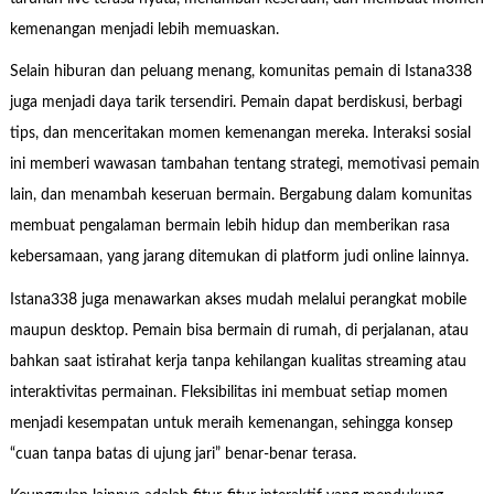
kemenangan menjadi lebih memuaskan.
Selain hiburan dan peluang menang, komunitas pemain di Istana338
juga menjadi daya tarik tersendiri. Pemain dapat berdiskusi, berbagi
tips, dan menceritakan momen kemenangan mereka. Interaksi sosial
ini memberi wawasan tambahan tentang strategi, memotivasi pemain
lain, dan menambah keseruan bermain. Bergabung dalam komunitas
membuat pengalaman bermain lebih hidup dan memberikan rasa
kebersamaan, yang jarang ditemukan di platform judi online lainnya.
Istana338 juga menawarkan akses mudah melalui perangkat mobile
maupun desktop. Pemain bisa bermain di rumah, di perjalanan, atau
bahkan saat istirahat kerja tanpa kehilangan kualitas streaming atau
interaktivitas permainan. Fleksibilitas ini membuat setiap momen
menjadi kesempatan untuk meraih kemenangan, sehingga konsep
“cuan tanpa batas di ujung jari” benar-benar terasa.