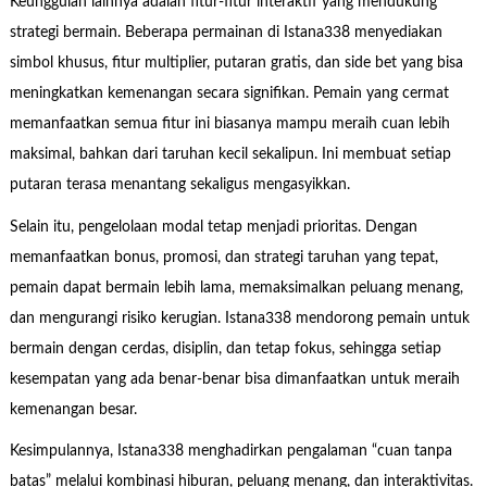
Keunggulan lainnya adalah fitur-fitur interaktif yang mendukung
strategi bermain. Beberapa permainan di Istana338 menyediakan
simbol khusus, fitur multiplier, putaran gratis, dan side bet yang bisa
meningkatkan kemenangan secara signifikan. Pemain yang cermat
memanfaatkan semua fitur ini biasanya mampu meraih cuan lebih
maksimal, bahkan dari taruhan kecil sekalipun. Ini membuat setiap
putaran terasa menantang sekaligus mengasyikkan.
Selain itu, pengelolaan modal tetap menjadi prioritas. Dengan
memanfaatkan bonus, promosi, dan strategi taruhan yang tepat,
pemain dapat bermain lebih lama, memaksimalkan peluang menang,
dan mengurangi risiko kerugian. Istana338 mendorong pemain untuk
bermain dengan cerdas, disiplin, dan tetap fokus, sehingga setiap
kesempatan yang ada benar-benar bisa dimanfaatkan untuk meraih
kemenangan besar.
Kesimpulannya, Istana338 menghadirkan pengalaman “cuan tanpa
batas” melalui kombinasi hiburan, peluang menang, dan interaktivitas.