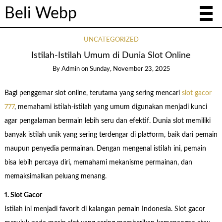
Beli Webp
UNCATEGORIZED
Istilah-Istilah Umum di Dunia Slot Online
By
Admin
on
Sunday, November 23, 2025
Bagi penggemar slot online, terutama yang sering mencari
slot gacor
777
, memahami istilah-istilah yang umum digunakan menjadi kunci
agar pengalaman bermain lebih seru dan efektif. Dunia slot memiliki
banyak istilah unik yang sering terdengar di platform, baik dari pemain
maupun penyedia permainan. Dengan mengenal istilah ini, pemain
bisa lebih percaya diri, memahami mekanisme permainan, dan
memaksimalkan peluang menang.
1. Slot Gacor
Istilah ini menjadi favorit di kalangan pemain Indonesia. Slot gacor