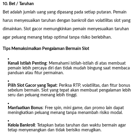
10. Bet / Taruhan
Bet adalah jumlah uang yang dipasang pada setiap putaran. Pemain
harus menyesuaikan taruhan dengan bankroll dan volatilitas slot yang
dimainkan. Slot gacor memungkinkan pemain menyesuaikan taruhan
agar peluang menang tetap optimal tanpa risiko berlebihan.
Tips Memaksimalkan Pengalaman Bermain Slot
Kenali Istilah Penting
: Memahami istilah-istilah di atas membuat
pemain lebih percaya diri dan tidak mudah bingung saat membaca
panduan atau fitur permainan.
Pilih Slot Gacor yang Tepat
: Periksa RTP, volatilitas, dan fitur bonus
sebelum bermain. Slot yang tepat akan membuat pengalaman lebih
seru dan peluang menang lebih tinggi.
Manfaatkan Bonus
: Free spin, mini game, dan promo lain dapat
meningkatkan peluang menang tanpa menambah risiko modal.
Kelola Bankroll
: Tetapkan batas taruhan dan waktu bermain agar
tetap menyenangkan dan tidak berisiko merugikan.