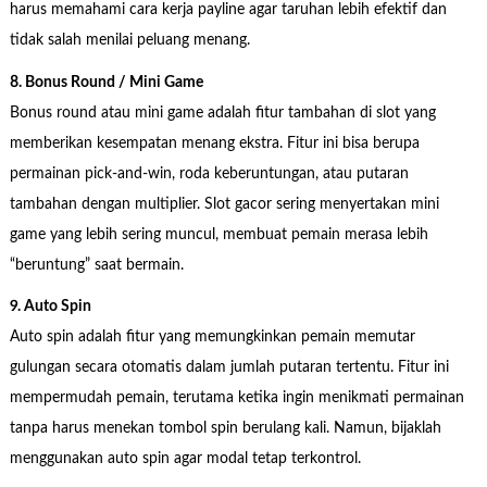
harus memahami cara kerja payline agar taruhan lebih efektif dan
tidak salah menilai peluang menang.
8. Bonus Round / Mini Game
Bonus round atau mini game adalah fitur tambahan di slot yang
memberikan kesempatan menang ekstra. Fitur ini bisa berupa
permainan pick-and-win, roda keberuntungan, atau putaran
tambahan dengan multiplier. Slot gacor sering menyertakan mini
game yang lebih sering muncul, membuat pemain merasa lebih
“beruntung” saat bermain.
9. Auto Spin
Auto spin adalah fitur yang memungkinkan pemain memutar
gulungan secara otomatis dalam jumlah putaran tertentu. Fitur ini
mempermudah pemain, terutama ketika ingin menikmati permainan
tanpa harus menekan tombol spin berulang kali. Namun, bijaklah
menggunakan auto spin agar modal tetap terkontrol.