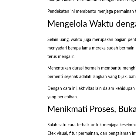
Pendekatan ini membantu menjaga permainan te
Mengelola Waktu denga
Selain uang, waktu juga merupakan bagian pent
menyadari berapa lama mereka sudah bermain k
terus mengalir.
Menentukan durasi bermain membantu menghindar
berhenti sejenak adalah langkah yang bijak, bah
Dengan cara ini, aktivitas lain dalam kehidupa
yang berlebihan.
Menikmati Proses, Buk
Salah satu cara terbaik untuk menjaga keseimb
Efek visual, fitur permainan, dan pengalaman in