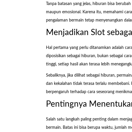
Tanpa batasan yang jelas, hiburan bisa berubah 
maupun emosional. Karena itu, memahami cara 
pengalaman bermain tetap menyenangkan dala
Menjadikan Slot sebaga
Hal pertama yang perlu ditanamkan adalah cara
diposisikan sebagai hiburan, bukan sebagai car
tinggi, setiap hasil akan terasa lebih menegangk
Sebaliknya, jika dilihat sebagai hiburan, perma
dan kekalahan tidak terasa terlalu membebani. 
berpengaruh terhadap cara seseorang menikma
Pentingnya Menentukan
Salah satu langkah paling penting dalam menj
bermain. Batas ini bisa berupa waktu, jumlah m