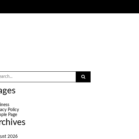
rch
ages
iness
vacy Policy
ple Page
rchives
ust 2026