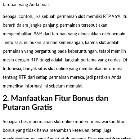
taruhan yang Anda buat.
Sebagai contoh, jika sebuah permainan
slot
memiliki RTP 96%, itu
berarti dalam jangka panjang, permainan tersebut akan
mengembalikan 96% dari taruhan yang dimasukkan oleh pemain.
Tentu saja, ini bukan jaminan kemenangan, karena
slot
adalah
permainan yang bergantung pada keberuntungan, tetapi memilih
mesin dengan RTP tinggi adalah langkah pertama yang cerdas. Di
Indonesia, banyak situs
slot
online yang memberikan informasi
tentang RTP dari setiap permainan mereka, jadi pastikan Anda
memeriksa informasi ini sebelum memulai.
2. Manfaatkan Fitur Bonus dan
Putaran Gratis
Sebagian besar permainan
slot
online modern menawarkan fitur
bonus yang tidak hanya menambah keseruan, tetapi juga