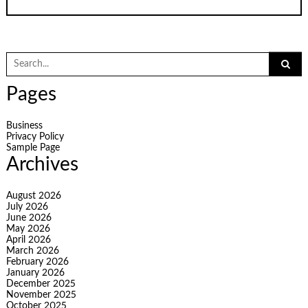
Search
for:
Pages
Business
Privacy Policy
Sample Page
Archives
August 2026
July 2026
June 2026
May 2026
April 2026
March 2026
February 2026
January 2026
December 2025
November 2025
October 2025