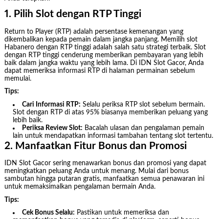
1. Pilih Slot dengan RTP Tinggi
Return to Player (RTP) adalah persentase kemenangan yang
dikembalikan kepada pemain dalam jangka panjang. Memilih slot
Habanero dengan RTP tinggi adalah salah satu strategi terbaik. Slot
dengan RTP tinggi cenderung memberikan pembayaran yang lebih
baik dalam jangka waktu yang lebih lama. Di IDN Slot Gacor, Anda
dapat memeriksa informasi RTP di halaman permainan sebelum
memulai.
Tips:
Cari Informasi RTP:
Selalu periksa RTP slot sebelum bermain.
Slot dengan RTP di atas 95% biasanya memberikan peluang yang
lebih baik.
Periksa Review Slot:
Bacalah ulasan dan pengalaman pemain
lain untuk mendapatkan informasi tambahan tentang slot tertentu.
2. Manfaatkan Fitur Bonus dan Promosi
IDN Slot Gacor sering menawarkan bonus dan promosi yang dapat
meningkatkan peluang Anda untuk menang. Mulai dari bonus
sambutan hingga putaran gratis, manfaatkan semua penawaran ini
untuk memaksimalkan pengalaman bermain Anda.
Tips:
Cek Bonus Selalu:
Pastikan untuk memeriksa dan