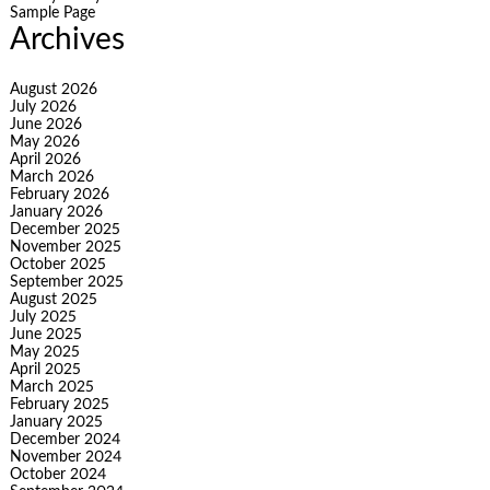
Sample Page
Archives
August 2026
July 2026
June 2026
May 2026
April 2026
March 2026
February 2026
January 2026
December 2025
November 2025
October 2025
September 2025
August 2025
July 2025
June 2025
May 2025
April 2025
March 2025
February 2025
January 2025
December 2024
November 2024
October 2024