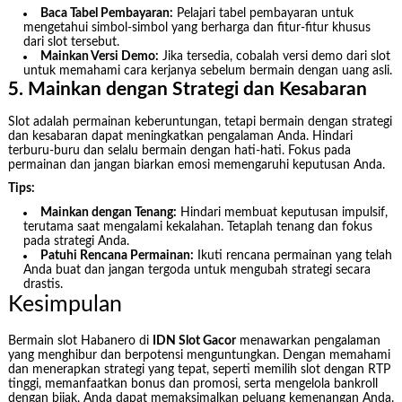
Baca Tabel Pembayaran:
Pelajari tabel pembayaran untuk
mengetahui simbol-simbol yang berharga dan fitur-fitur khusus
dari slot tersebut.
Mainkan Versi Demo:
Jika tersedia, cobalah versi demo dari slot
untuk memahami cara kerjanya sebelum bermain dengan uang asli.
5. Mainkan dengan Strategi dan Kesabaran
Slot adalah permainan keberuntungan, tetapi bermain dengan strategi
dan kesabaran dapat meningkatkan pengalaman Anda. Hindari
terburu-buru dan selalu bermain dengan hati-hati. Fokus pada
permainan dan jangan biarkan emosi memengaruhi keputusan Anda.
Tips:
Mainkan dengan Tenang:
Hindari membuat keputusan impulsif,
terutama saat mengalami kekalahan. Tetaplah tenang dan fokus
pada strategi Anda.
Patuhi Rencana Permainan:
Ikuti rencana permainan yang telah
Anda buat dan jangan tergoda untuk mengubah strategi secara
drastis.
Kesimpulan
Bermain slot Habanero di
IDN Slot Gacor
menawarkan pengalaman
yang menghibur dan berpotensi menguntungkan. Dengan memahami
dan menerapkan strategi yang tepat, seperti memilih slot dengan RTP
tinggi, memanfaatkan bonus dan promosi, serta mengelola bankroll
dengan bijak, Anda dapat memaksimalkan peluang kemenangan Anda.