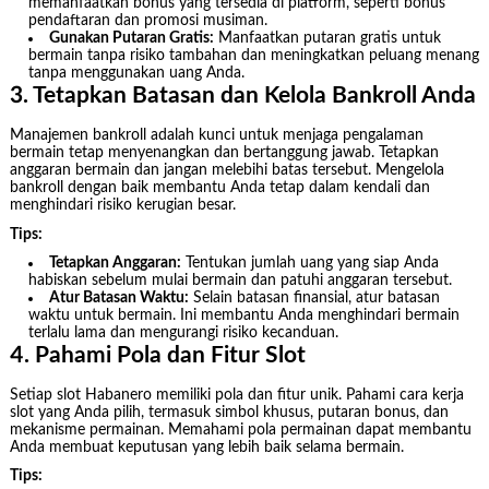
memanfaatkan bonus yang tersedia di platform, seperti bonus
pendaftaran dan promosi musiman.
Gunakan Putaran Gratis:
Manfaatkan putaran gratis untuk
bermain tanpa risiko tambahan dan meningkatkan peluang menang
tanpa menggunakan uang Anda.
3. Tetapkan Batasan dan Kelola Bankroll Anda
Manajemen bankroll adalah kunci untuk menjaga pengalaman
bermain tetap menyenangkan dan bertanggung jawab. Tetapkan
anggaran bermain dan jangan melebihi batas tersebut. Mengelola
bankroll dengan baik membantu Anda tetap dalam kendali dan
menghindari risiko kerugian besar.
Tips:
Tetapkan Anggaran:
Tentukan jumlah uang yang siap Anda
habiskan sebelum mulai bermain dan patuhi anggaran tersebut.
Atur Batasan Waktu:
Selain batasan finansial, atur batasan
waktu untuk bermain. Ini membantu Anda menghindari bermain
terlalu lama dan mengurangi risiko kecanduan.
4. Pahami Pola dan Fitur Slot
Setiap slot Habanero memiliki pola dan fitur unik. Pahami cara kerja
slot yang Anda pilih, termasuk simbol khusus, putaran bonus, dan
mekanisme permainan. Memahami pola permainan dapat membantu
Anda membuat keputusan yang lebih baik selama bermain.
Tips: