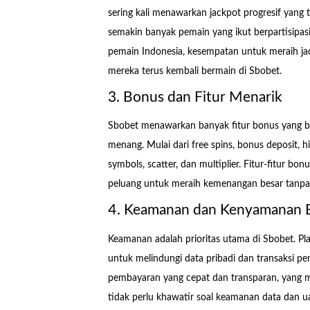
sering kali menawarkan jackpot progresif yang t
semakin banyak pemain yang ikut berpartisipasi
pemain Indonesia, kesempatan untuk meraih ja
mereka terus kembali bermain di Sbobet.
3. Bonus dan Fitur Menarik
Sbobet menawarkan banyak fitur bonus yang b
menang. Mulai dari free spins, bonus deposit, h
symbols, scatter, dan multiplier. Fitur-fitur
peluang untuk meraih kemenangan besar tanpa
4. Keamanan dan Kenyamanan 
Keamanan adalah prioritas utama di Sbobet. Pl
untuk melindungi data pribadi dan transaksi pem
pembayaran yang cepat dan transparan, yang 
tidak perlu khawatir soal keamanan data dan u