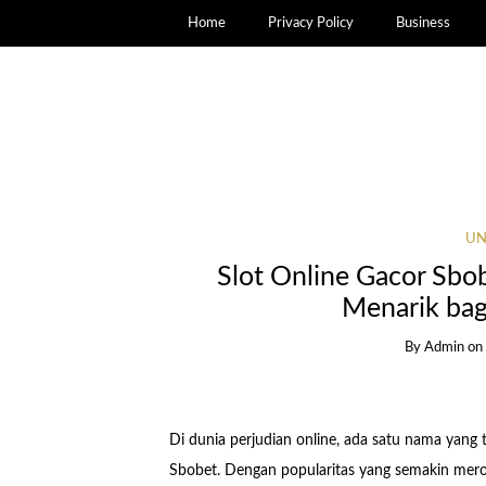
Home
Privacy Policy
Business
UN
Slot Online Gacor Sbo
Menarik bag
By
Admin
o
Di dunia perjudian online, ada satu nama yang ti
Sbobet. Dengan popularitas yang semakin mero