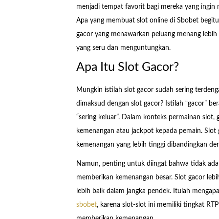
menjadi tempat favorit bagi mereka yang ingin 
Apa yang membuat slot online di Sbobet begitu
gacor yang menawarkan peluang menang lebih 
yang seru dan menguntungkan.
Apa Itu Slot Gacor?
Mungkin istilah slot gacor sudah sering terdeng
dimaksud dengan slot gacor? Istilah “gacor” bera
“sering keluar”. Dalam konteks permainan slot,
kemenangan atau jackpot kepada pemain. Slot 
kemenangan yang lebih tinggi dibandingkan deng
Namun, penting untuk diingat bahwa tidak ada
memberikan kemenangan besar. Slot gacor lebi
lebih baik dalam jangka pendek. Itulah mengapa
sbobet
, karena slot-slot ini memiliki tingkat RT
memberikan kemenangan.