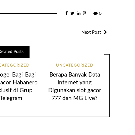
0
Next Post
Related Posts
CATEGORIZED
UNCATEGORIZED
ogel Bagi-Bagi
Berapa Banyak Data
Gacor Habanero
Internet yang
lusif di Grup
Digunakan slot gacor
Telegram
777 dan MG Live?