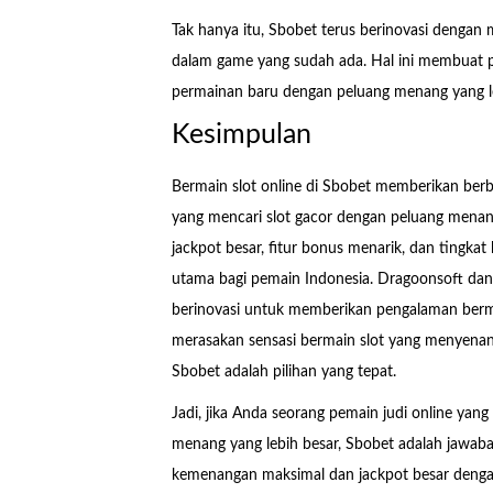
Tak hanya itu, Sbobet terus berinovasi denga
dalam game yang sudah ada. Hal ini membuat p
permainan baru dengan peluang menang yang le
Kesimpulan
Bermain slot online di Sbobet memberikan ber
yang mencari slot gacor dengan peluang menang
jackpot besar, fitur bonus menarik, dan tingka
utama bagi pemain Indonesia. Dragoonsoft dan
berinovasi untuk memberikan pengalaman berma
merasakan sensasi bermain slot yang menyena
Sbobet adalah pilihan yang tepat.
Jadi, jika Anda seorang pemain judi online ya
menang yang lebih besar, Sbobet adalah jawab
kemenangan maksimal dan jackpot besar dengan