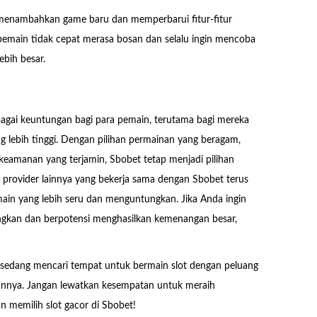
n menambahkan game baru dan memperbarui fitur-fitur
emain tidak cepat merasa bosan dan selalu ingin mencoba
bih besar.
bagai keuntungan bagi para pemain, terutama bagi mereka
 lebih tinggi. Dengan pilihan permainan yang beragam,
t keamanan yang terjamin, Sbobet tetap menjadi pilihan
 provider lainnya yang bekerja sama dengan Sbobet terus
in yang lebih seru dan menguntungkan. Jika Anda ingin
ngkan dan berpotensi menghasilkan kemenangan besar,
ng sedang mencari tempat untuk bermain slot dengan peluang
annya. Jangan lewatkan kesempatan untuk meraih
 memilih slot gacor di Sbobet!