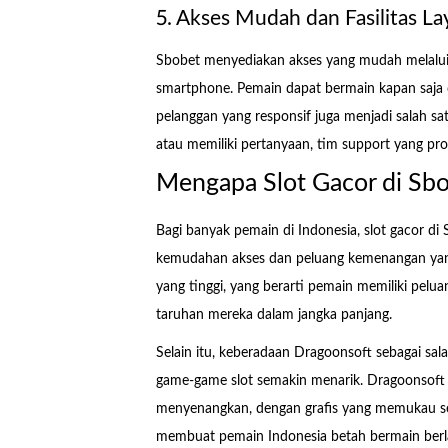
5. Akses Mudah dan Fasilitas L
Sbobet menyediakan akses yang mudah melalui b
smartphone. Pemain dapat bermain kapan saja da
pelanggan yang responsif juga menjadi salah s
atau memiliki pertanyaan, tim support yang pr
Mengapa Slot Gacor di Sbo
Bagi banyak pemain di Indonesia, slot gacor di
kemudahan akses dan peluang kemenangan yang 
yang tinggi, yang berarti pemain memiliki pelu
taruhan mereka dalam jangka panjang.
Selain itu, keberadaan Dragoonsoft sebagai sa
game-game slot semakin menarik. Dragoonsoft 
menyenangkan, dengan grafis yang memukau ser
membuat pemain Indonesia betah bermain berl