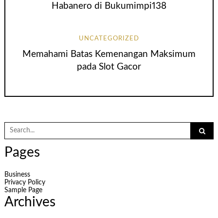
Habanero di Bukumimpi138
UNCATEGORIZED
Memahami Batas Kemenangan Maksimum
pada Slot Gacor
Search
for:
Pages
Business
Privacy Policy
Sample Page
Archives