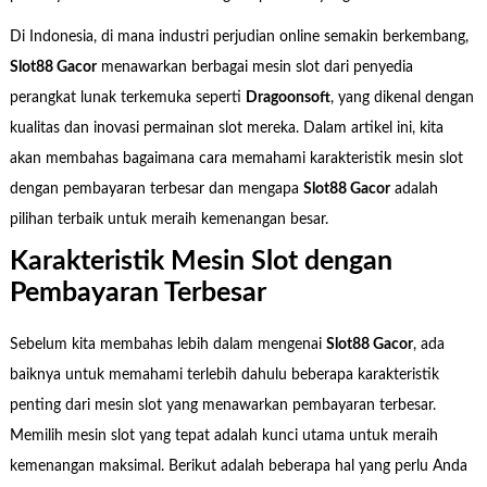
Di Indonesia, di mana industri perjudian online semakin berkembang,
Slot88 Gacor
menawarkan berbagai mesin slot dari penyedia
perangkat lunak terkemuka seperti
Dragoonsoft
, yang dikenal dengan
kualitas dan inovasi permainan slot mereka. Dalam artikel ini, kita
akan membahas bagaimana cara memahami karakteristik mesin slot
dengan pembayaran terbesar dan mengapa
Slot88 Gacor
adalah
pilihan terbaik untuk meraih kemenangan besar.
Karakteristik Mesin Slot dengan
Pembayaran Terbesar
Sebelum kita membahas lebih dalam mengenai
Slot88 Gacor
, ada
baiknya untuk memahami terlebih dahulu beberapa karakteristik
penting dari mesin slot yang menawarkan pembayaran terbesar.
Memilih mesin slot yang tepat adalah kunci utama untuk meraih
kemenangan maksimal. Berikut adalah beberapa hal yang perlu Anda