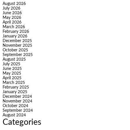
August 2026
July 2026
June 2026
May 2026
April 2026
March 2026
February 2026
January 2026
December 2025
November 2025
October 2025
September 2025
August 2025
July 2025
June 2025
May 2025
April 2025
March 2025
February 2025
January 2025
December 2024
November 2024
October 2024
September 2024
August 2024
Categories