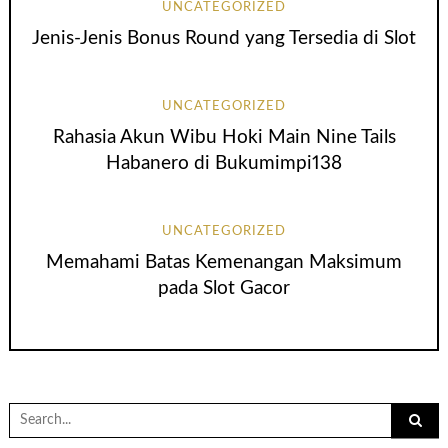
UNCATEGORIZED
Jenis-Jenis Bonus Round yang Tersedia di Slot
UNCATEGORIZED
Rahasia Akun Wibu Hoki Main Nine Tails
Habanero di Bukumimpi138
UNCATEGORIZED
Memahami Batas Kemenangan Maksimum
pada Slot Gacor
Search
for: