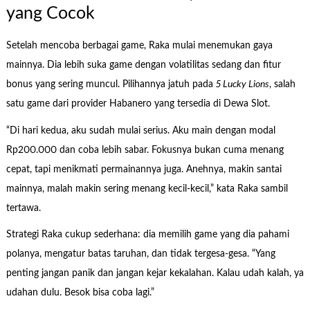
yang Cocok
Setelah mencoba berbagai game, Raka mulai menemukan gaya
mainnya. Dia lebih suka game dengan volatilitas sedang dan fitur
bonus yang sering muncul. Pilihannya jatuh pada
5 Lucky Lions
, salah
satu game dari provider Habanero yang tersedia di Dewa Slot.
“Di hari kedua, aku sudah mulai serius. Aku main dengan modal
Rp200.000 dan coba lebih sabar. Fokusnya bukan cuma menang
cepat, tapi menikmati permainannya juga. Anehnya, makin santai
mainnya, malah makin sering menang kecil-kecil,” kata Raka sambil
tertawa.
Strategi Raka cukup sederhana: dia memilih game yang dia pahami
polanya, mengatur batas taruhan, dan tidak tergesa-gesa. “Yang
penting jangan panik dan jangan kejar kekalahan. Kalau udah kalah, ya
udahan dulu. Besok bisa coba lagi.”