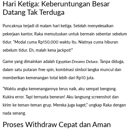
Hari Ketiga: Keberuntungan Besar
Datang Tak Terduga
Puncaknya terjadi di malam hari ketiga. Setelah menyelesaikan
pekerjaan kantor, Raka memutuskan untuk bermain sebentar sebelum
tidur. “Modal cuma Rp150.000 waktu itu. Niatnya cuma hiburan
sebelum tidur. Eh, malah kena jackpot!”
Game yang dimainkan adalah
Egyptian Dreams Deluxe
. Tanpa diduga,
dalam satu putaran free spin, kombinasi simbol langka muncul dan
memberikan kemenangan total lebih dari Rp10 juta.
“Waktu angka kemenangannya terus naik, aku sempat bengong.
Kukira error. Tapi ternyata beneran! Aku langsung screenshot dan
kirim ke teman-teman grup. Mereka juga kaget,” ungkap Raka dengan
nada senang.
Proses Withdraw Cepat dan Aman