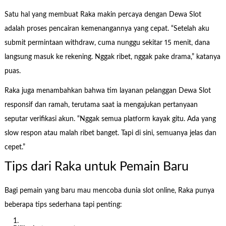
Satu hal yang membuat Raka makin percaya dengan Dewa Slot
adalah proses pencairan kemenangannya yang cepat. “Setelah aku
submit permintaan withdraw, cuma nunggu sekitar 15 menit, dana
langsung masuk ke rekening. Nggak ribet, nggak pake drama,” katanya
puas.
Raka juga menambahkan bahwa tim layanan pelanggan Dewa Slot
responsif dan ramah, terutama saat ia mengajukan pertanyaan
seputar verifikasi akun. “Nggak semua platform kayak gitu. Ada yang
slow respon atau malah ribet banget. Tapi di sini, semuanya jelas dan
cepet.”
Tips dari Raka untuk Pemain Baru
Bagi pemain yang baru mau mencoba dunia slot online, Raka punya
beberapa tips sederhana tapi penting: