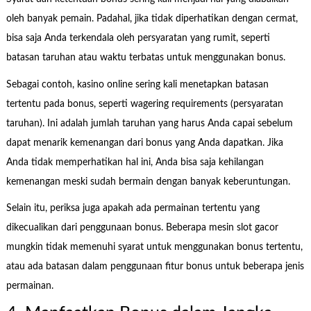
oleh banyak pemain. Padahal, jika tidak diperhatikan dengan cermat,
bisa saja Anda terkendala oleh persyaratan yang rumit, seperti
batasan taruhan atau waktu terbatas untuk menggunakan bonus.
Sebagai contoh, kasino online sering kali menetapkan batasan
tertentu pada bonus, seperti wagering requirements (persyaratan
taruhan). Ini adalah jumlah taruhan yang harus Anda capai sebelum
dapat menarik kemenangan dari bonus yang Anda dapatkan. Jika
Anda tidak memperhatikan hal ini, Anda bisa saja kehilangan
kemenangan meski sudah bermain dengan banyak keberuntungan.
Selain itu, periksa juga apakah ada permainan tertentu yang
dikecualikan dari penggunaan bonus. Beberapa mesin slot gacor
mungkin tidak memenuhi syarat untuk menggunakan bonus tertentu,
atau ada batasan dalam penggunaan fitur bonus untuk beberapa jenis
permainan.