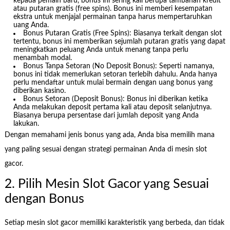
kepada pemain baru, bonus ini sering kali berupa tambahan kredit
atau putaran gratis (free spins). Bonus ini memberi kesempatan
ekstra untuk menjajal permainan tanpa harus mempertaruhkan
uang Anda.
Bonus Putaran Gratis (Free Spins): Biasanya terkait dengan slot
tertentu, bonus ini memberikan sejumlah putaran gratis yang dapat
meningkatkan peluang Anda untuk menang tanpa perlu
menambah modal.
Bonus Tanpa Setoran (No Deposit Bonus): Seperti namanya,
bonus ini tidak memerlukan setoran terlebih dahulu. Anda hanya
perlu mendaftar untuk mulai bermain dengan uang bonus yang
diberikan kasino.
Bonus Setoran (Deposit Bonus): Bonus ini diberikan ketika
Anda melakukan deposit pertama kali atau deposit selanjutnya.
Biasanya berupa persentase dari jumlah deposit yang Anda
lakukan.
Dengan memahami jenis bonus yang ada, Anda bisa memilih mana
yang paling sesuai dengan strategi permainan Anda di mesin slot
gacor.
2. Pilih Mesin Slot Gacor yang Sesuai
dengan Bonus
Setiap mesin slot gacor memiliki karakteristik yang berbeda, dan tidak