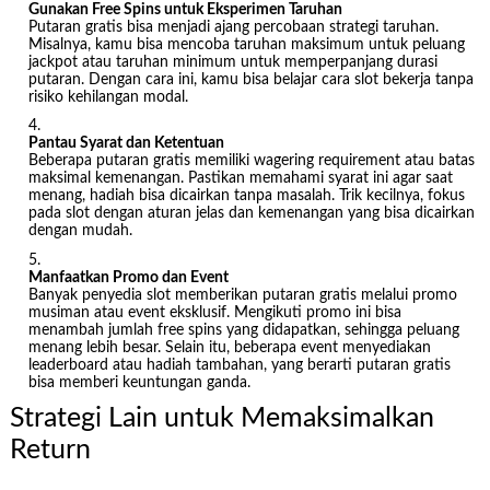
Gunakan Free Spins untuk Eksperimen Taruhan
Putaran gratis bisa menjadi ajang percobaan strategi taruhan.
Misalnya, kamu bisa mencoba taruhan maksimum untuk peluang
jackpot atau taruhan minimum untuk memperpanjang durasi
putaran. Dengan cara ini, kamu bisa belajar cara slot bekerja tanpa
risiko kehilangan modal.
Pantau Syarat dan Ketentuan
Beberapa putaran gratis memiliki wagering requirement atau batas
maksimal kemenangan. Pastikan memahami syarat ini agar saat
menang, hadiah bisa dicairkan tanpa masalah. Trik kecilnya, fokus
pada slot dengan aturan jelas dan kemenangan yang bisa dicairkan
dengan mudah.
Manfaatkan Promo dan Event
Banyak penyedia slot memberikan putaran gratis melalui promo
musiman atau event eksklusif. Mengikuti promo ini bisa
menambah jumlah free spins yang didapatkan, sehingga peluang
menang lebih besar. Selain itu, beberapa event menyediakan
leaderboard atau hadiah tambahan, yang berarti putaran gratis
bisa memberi keuntungan ganda.
Strategi Lain untuk Memaksimalkan
Return