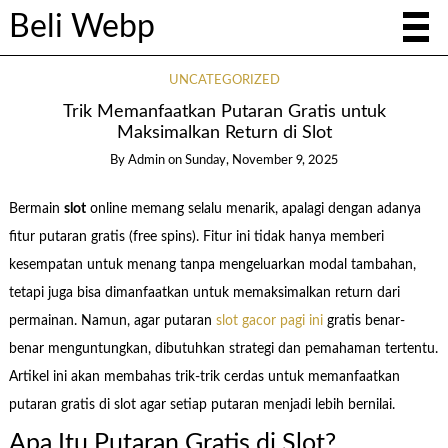
Beli Webp
UNCATEGORIZED
Trik Memanfaatkan Putaran Gratis untuk
Maksimalkan Return di Slot
By
Admin
on
Sunday, November 9, 2025
Bermain
slot
online memang selalu menarik, apalagi dengan adanya
fitur putaran gratis (free spins). Fitur ini tidak hanya memberi
kesempatan untuk menang tanpa mengeluarkan modal tambahan,
tetapi juga bisa dimanfaatkan untuk memaksimalkan return dari
permainan. Namun, agar putaran
slot gacor pagi ini
gratis benar-
benar menguntungkan, dibutuhkan strategi dan pemahaman tertentu.
Artikel ini akan membahas trik-trik cerdas untuk memanfaatkan
putaran gratis di slot agar setiap putaran menjadi lebih bernilai.
Apa Itu Putaran Gratis di Slot?