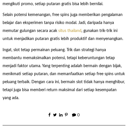
mengikuti promo, setiap putaran gratis bisa lebih bernilai.
Selain potensi kemenangan, free spins juga memberikan pengalaman
belajar dan eksperimen tanpa risiko modal. Jadi, daripada hanya
memutar gulungan secara acak
situs thailand
, gunakan trik-trik ini
untuk menjadikan putaran gratis lebih produktif dan menyenangkan.
Ingat, slot tetap permainan peluang. Trik dan strategi hanya
membantu memaksimalkan potensi, tetapi keberuntungan tetap
menjadi faktor utama. Yang terpenting adalah bermain dengan bijak,
menikmati setiap putaran, dan memanfaatkan setiap free spins untuk
peluang terbaik. Dengan cara ini, bermain slot tidak hanya menghibur,
tetapi juga bisa memberi return maksimal dari setiap kesempatan
yang ada.
0