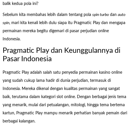
balik kedua pola ini?
Sebelum kita membahas lebih dalam tentang pola
spin turbo
dan
auto
spin
, mari kita kenali lebih dulu siapa itu Pragmatic Play dan mengapa
permainan mereka begitu digemari di pasar perjudian online
Indonesia.
Pragmatic Play dan Keunggulannya di
Pasar Indonesia
Pragmatic Play adalah salah satu penyedia permainan kasino online
yang sudah cukup lama hadir di dunia perjudian, termasuk di
Indonesia. Mereka dikenal dengan kualitas permainan yang sangat
baik, terutama dalam kategori slot online. Dengan berbagai jenis tema
yang menarik, mulai dari petualangan, mitologi, hingga tema bertema
kartun, Pragmatic Play mampu menarik perhatian banyak pemain dari
berbagai kalangan.