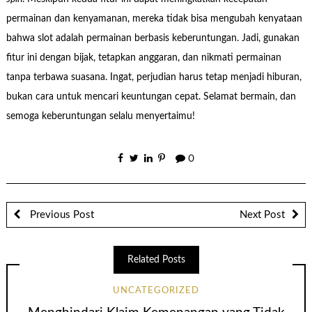
permainan dan kenyamanan, mereka tidak bisa mengubah kenyataan
bahwa slot adalah permainan berbasis keberuntungan. Jadi, gunakan
fitur ini dengan bijak, tetapkan anggaran, dan nikmati permainan
tanpa terbawa suasana. Ingat, perjudian harus tetap menjadi hiburan,
bukan cara untuk mencari keuntungan cepat. Selamat bermain, dan
semoga keberuntungan selalu menyertaimu!
0
Previous Post
Next Post
Related Posts
UNCATEGORIZED