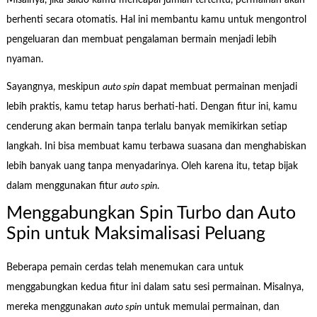
Misalnya, jika saldo kamu mencapai jumlah tertentu, permainan akan
berhenti secara otomatis. Hal ini membantu kamu untuk mengontrol
pengeluaran dan membuat pengalaman bermain menjadi lebih
nyaman.
Sayangnya, meskipun
auto spin
dapat membuat permainan menjadi
lebih praktis, kamu tetap harus berhati-hati. Dengan fitur ini, kamu
cenderung akan bermain tanpa terlalu banyak memikirkan setiap
langkah. Ini bisa membuat kamu terbawa suasana dan menghabiskan
lebih banyak uang tanpa menyadarinya. Oleh karena itu, tetap bijak
dalam menggunakan fitur
auto spin
.
Menggabungkan Spin Turbo dan Auto
Spin untuk Maksimalisasi Peluang
Beberapa pemain cerdas telah menemukan cara untuk
menggabungkan kedua fitur ini dalam satu sesi permainan. Misalnya,
mereka menggunakan
auto spin
untuk memulai permainan, dan