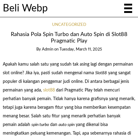
Beli Webp
UNCATEGORIZED
Rahasia Pola Spin Turbo dan Auto Spin di Slot88
Pragmatic Play
By
Admin
on
Tuesday, March 11, 2025
Apakah kamu salah satu yang sudah tak asing lagi dengan permainan
slot online? Jika iya, pasti sudah mengenal nama
Slot88
yang sangat
populer di kalangan penggemar judi online. Di antara berbagai jenis
permainan yang ada,
slot88
dari Pragmatic Play telah mencuri
perhatian banyak pemain. Tidak hanya karena grafisnya yang menarik,
tetapi juga karena beragam fitur yang bisa memberikan kesempatan
menang besar. Salah satu fitur yang menarik perhatian banyak
pemain adalah
spin turbo
dan
auto spin
yang dikenal bisa
meningkatkan peluang kemenangan. Tapi, apa sebenarnya rahasia di